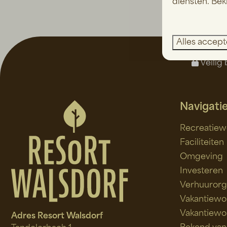
diensten. Bek
Alles accep
Veilig 
Navigati
Recreatiew
Faciliteiten
Omgeving
Investeren
Verhuurorg
Vakantiewo
Vakantiewo
Adres Resort Walsdorf