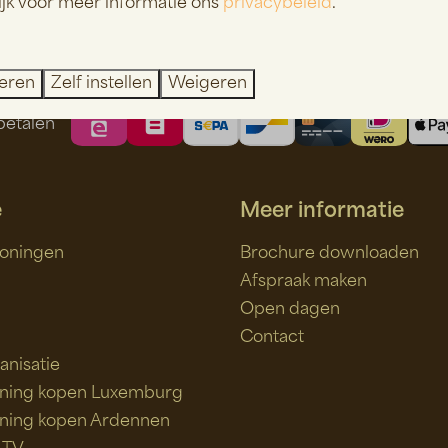
ijk voor meer informatie ons
privacybeleid
.
Play
teren
Zelf instellen
Weigeren
betalen
e
Meer informatie
oningen
Brochure downloaden
Afspraak maken
Open dagen
Contact
anisatie
ning kopen Luxemburg
ning kopen Ardennen