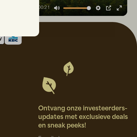
00:21
Mute
Settings
PIP
Enter
fullscr
Ontvang onze investeerders-
updates met exclusieve deals
en sneak peeks!