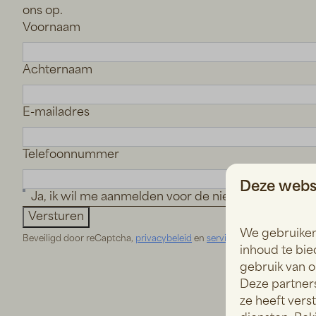
ons op.
Voornaam
Achternaam
E-mailadres
Telefoonnummer
Deze websi
Ja, ik wil me aanmelden voor de nieuwsbrief
Versturen
We gebruiken
Beveiligd door reCaptcha,
privacybeleid
en
servicevoorwaarden
zijn 
inhoud te bie
gebruik van o
Deze partner
ze heeft vers