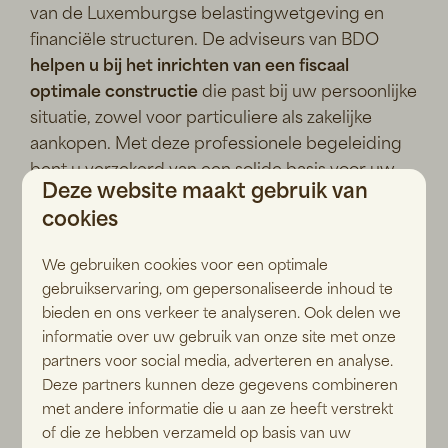
van de Luxemburgse belastingwetgeving en
financiële structuren. De adviseurs van BDO
helpen u bij het inrichten van een fiscaal
optimale constructie
die past bij uw persoonlijke
situatie, zowel voor particuliere als zakelijke
aankopen. Met deze professionele begeleiding
bent u verzekerd van een solide basis voor uw
Deze website maakt gebruik van
vastgoed, van het eerste adviesgesprek tot aan
cookies
de jaarlijkse administratieve afhandeling. Wilt u
weten wat de fiscale mogelijkheden voor u zijn?
We gebruiken cookies voor een optimale
gebruikservaring, om gepersonaliseerde inhoud te
bieden en ons verkeer te analyseren. Ook delen we
Neem contact op
informatie over uw gebruik van onze site met onze
partners voor social media, adverteren en analyse.
Deze partners kunnen deze gegevens combineren
met andere informatie die u aan ze heeft verstrekt
Toerisme in Luxemburg
of die ze hebben verzameld op basis van uw