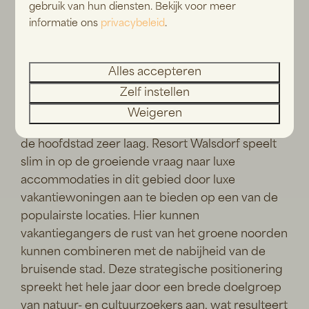
gebruik van hun diensten. Bekijk voor meer
Luxemburg
trekt jaarlijks miljoenen bezoekers
informatie ons
privacybeleid
.
door de unieke combinatie van prachtige natuur
en een rijk historisch aanbod. Als het
Alles accepteren
dichtstbijzijnde vakantiepark bij de historische
stad Vianden
, bevindt Resort Walsdorf zich op
Zelf instellen
een absolute toplocatie en door de centrale
Weigeren
ligging is ook de drempel voor een bezoek aan
de hoofdstad zeer laag. Resort Walsdorf speelt
slim in op de groeiende vraag naar luxe
accommodaties in dit gebied door luxe
vakantiewoningen aan te bieden op een van de
populairste locaties. Hier kunnen
vakantiegangers de rust van het groene noorden
kunnen combineren met de nabijheid van de
bruisende stad. Deze strategische positionering
spreekt het hele jaar door een brede doelgroep
van natuur- en cultuurzoekers aan, wat resulteert