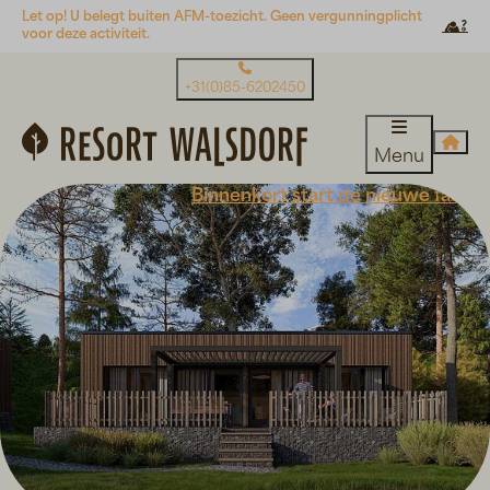
Let op! U belegt buiten AFM-toezicht. Geen vergunningplicht
voor deze activiteit.
+31(0)85-6202450
Menu
Binnenkort start de nieuwe fase